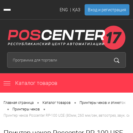
ENG
ҚАЗ
Вход и регистрация
Каталог товаров
•
•
Главная страница
Каталог товаров
Принтеры чеков и этикеток
•
•
Принтеры чеков
Принтер чеков Poscenter RP-100 USE (80мм, 260 мм/сек, автоотрез, звук. с