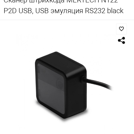
Сканер штрихкода MERTECH N122
P2D USB, USB эмуляция RS232 black