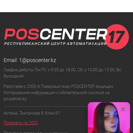
Email:
1@poscenter.kz
График работы Пн-Пт: с 9:00 до 18:00, Сб: с 10:00 до 15:00, Вс:
Выходной
Работаем с 2009 © Товарный знак POSCENTER защищен.
Копирование информации с обязательной ссылкой на
poscenter.kz
×
Астана, Токпанова 8, блок B1
Проехать по 2GIS