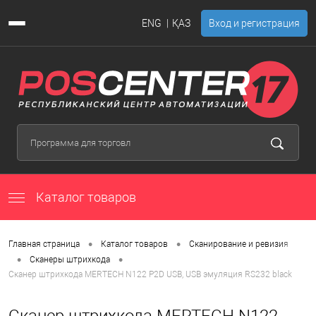
ENG
ҚАЗ
Вход и регистрация
Каталог товаров
•
•
Главная страница
Каталог товаров
Сканирование и ревизия
•
•
Сканеры штрихкода
Сканер штрихкода MERTECH N122 P2D USB, USB эмуляция RS232 black