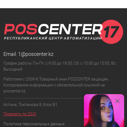
Email:
1@poscenter.kz
График работы Пн-Пт: с 9:00 до 18:00, Сб: с 10:00 до 15:00, Вс:
Выходной
Работаем с 2009 © Товарный знак POSCENTER защищен.
Копирование информации с обязательной ссылкой на
poscenter.kz
×
Астана, Токпанова 8, блок B1
Проехать по 2GIS
Политика персональных данных