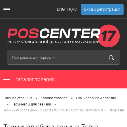
ENG
ҚАЗ
Вход и регистрация
Каталог товаров
•
•
Главная страница
Каталог товаров
Сканирование и ревизия
•
•
Терминалы для ревизии
Терминал сбора данных Zebra MC2700 KT-MC27BK-2B3S3RW KIT + подставка