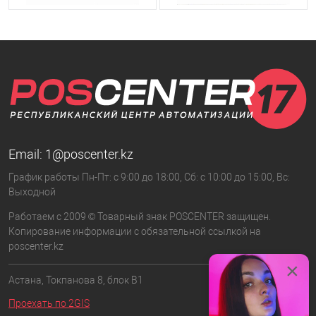
Email:
1@poscenter.kz
График работы Пн-Пт: с 9:00 до 18:00, Сб: с 10:00 до 15:00, Вс:
Выходной
Работаем с 2009 © Товарный знак POSCENTER защищен.
Копирование информации с обязательной ссылкой на
poscenter.kz
×
Астана, Токпанова 8, блок B1
Проехать по 2GIS