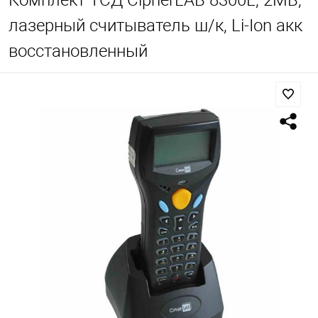
Комплект ТСД CipherLAB 8300L, 2MB,
лазерный считыватель ш/к, Li-Ion акк
восстановленный