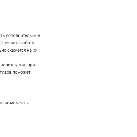
ить дополнительные
Проявите заботу -
но скажется на их
валите устно при
ативов поможет
овные моменты: