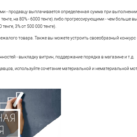
ыми - продавцу выплачивается определенная сумма при выполнени
 тенге, на 80% - 6000 тенге) либо прогрессирующими - чем больше в
тенге, 3% от 500 000 тенге).
жалого товара. Также вы можете устроить своеобразный конкурс 
ностей - выкладку витрин, поддержание порядка в магазине и т.д.
авцов, используйте сочетание материальной и нематериальной мо