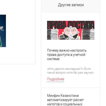
Другие записи
Почему важно настроить
права доступа в учетной
системе
«Кто удалил накладную?» Если
такой вопрос хотя бы раз звучал
у вас в компании, скорее всего, с
Подробнее
правами доступа в учетной
системе что-то не так.
Минфин Казахстана
автоматизирует расчет
налогов и социальных