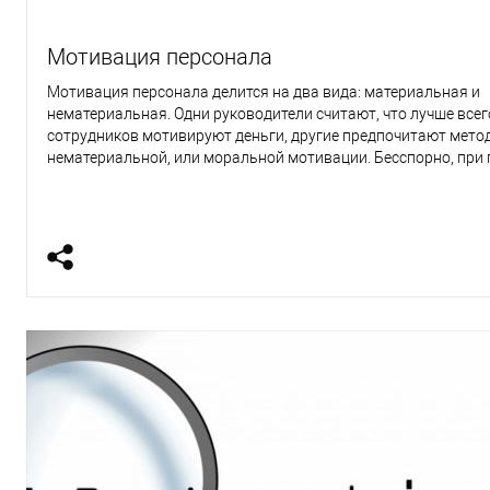
Мотивация персонала
Мотивация персонала делится на два вида: материальная и
нематериальная. Одни руководители считают, что лучше всег
сотрудников мотивируют деньги, другие предпочитают мето
нематериальной, или моральной мотивации. Бесспорно, при 
равных условиях продавец выберет работу с более высокой
платой. Однако для борьбы с текучкой кадров, что в розничн
явление довольно распространенное, работодателю нужно у
нематериальные мотивы человека.