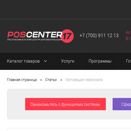
Автоматизация
Программы
Web-разработка
▼
▼
▼
Ас
+7 (700) 911 12 13
B1
Каталог товаров
Услуги
Программы
Го
•
•
Главная страница
Статьи
Мотивация персонала
Ознакомьтесь с функциями системы
Сфер