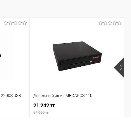
У
 2200S USB
Денежный ящик MEGAPOS 410
в
21 242 тг
п
1
24 990 тг