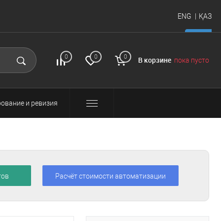
ENG
ҚАЗ
итать
FAQ
Вход и
0
0
0
В корзине
пока пусто
регистрация
ование и ревизия
тов
Расчёт стоимости автоматизации