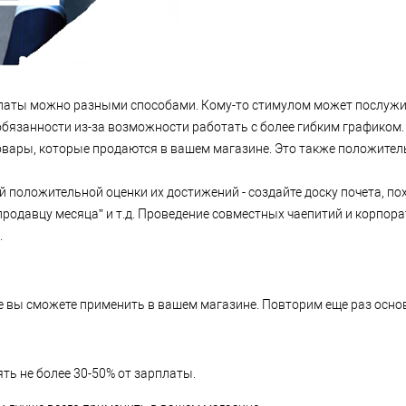
латы можно разными способами. Кому-то стимулом может послуж
обязанности из-за возможности работать с более гибким графиком. 
овары, которые продаются в вашем магазине. Это также положитель
оложительной оценки их достижений - создайте доску почета, пох
продавцу месяца” и т.д. Проведение совместных чаепитий и корпор
.
 вы сможете применить в вашем магазине. Повторим еще раз осн
ть не более 30-50% от зарплаты.