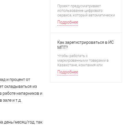
платежей: что изменит сервис
Проект предусматривает
«Расчет в один клик»
использование цифрового
сервиса, который автоматически
рассчитывает налоги и
Подробнее
социальные платежи с фонда
оплаты труда.
Как зарегистрироваться в ИС
МПТ?
Чтобы работать с
маркированными товарами в
Казахстане, компания или
предприниматель должны
Подробнее
зарегистрироваться в
Информационной системе
ад и процент от
маркировки и
дет складываться из
прослеживаемости товаров (ИС
МПТ). Это обязательный шаг для
в работе напарников и
участников оборота продукции,
зале и т.д.
подлежащей маркировке. Как
это сделать пошагово
рассказываем в этой статье.
а день/месяц/год, так