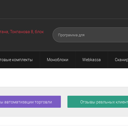
Оборудование
Техподдержка
Акции
О нас
Поч
▼
▼
тана, Токпанова 8, блок
товые комплекты
Моноблоки
Webkassa
Сканир
ы автоматизации торговли
Отзывы реальных клиен