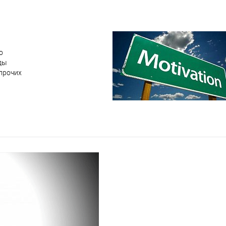
о
ды
прочих
 заработной
ой торговле
читывать и