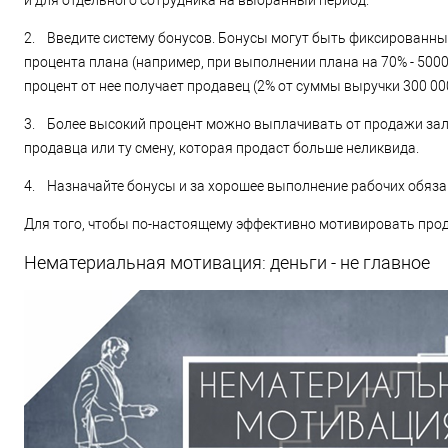
и для отдельного сотрудника на выбранный период.
2. Введите систему бонусов. Бонусы могут быть фиксированн
процента плана (например, при выполнении плана на 70% - 5000
процент от нее получает продавец (2% от суммы выручки 300 000 
3. Более высокий процент можно выплачивать от продажи зале
продавца или ту смену, которая продаст больше неликвида.
4. Назначайте бонусы и за хорошее выполнение рабочих обязан
Для того, чтобы по-настоящему эффективно мотивировать прод
Нематериальная мотивация: деньги - не главное