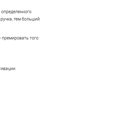
и определенного
ыручка, тем больший
- премировать того
тивации.