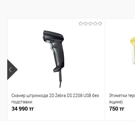
Сканер штрихкода 2D Zebra DS 2208 USB без
Этикетки тер
подставки
ящике)
34 990 тг
750 тг