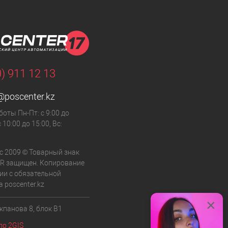
0) 911 12 13
@poscenter.kz
оты Пн-Пт: с 9:00 до
с 10:00 до 15:00, Вс:
с 2009 © Товарный знак
R защищен. Копирование
и с обязательной
 poscenter.kz
×
кпанова 8, блок B1
по 2GIS