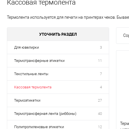
Кассовая термолента
Термолента используется для печати на принтерах чеков. Бывает
УТОЧНИТЬ РАЗДЕЛ
Со
Для ювелирки
3
Термотрансферные этикетки
11
Текстильные ленты
7
Кассовая термолента
4
Термоэтикетки
27
Термотрансферная лента (риббоны)
40
Терм
Полипропиленовые этикетки
12