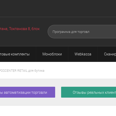
Оборудование
Техподдержка
Акции
О нас
Поч
▼
▼
тана, Токпанова 8, блок
товые комплекты
Моноблоки
Webkassa
Сканир
POSCENTER RETAIL для бутика
ы автоматизации торговли
Отзывы реальных клиен