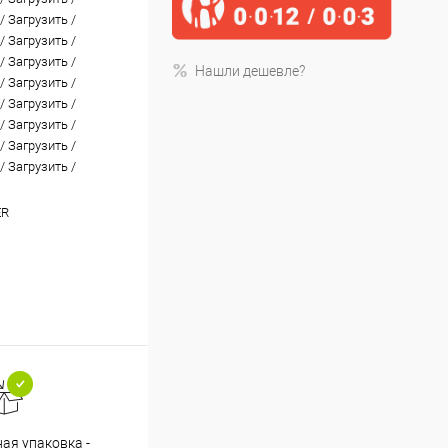
/
Загрузить
/
/
Загрузить
/
/
Загрузить
/
Нашли дешевле?
/
Загрузить
/
/
Загрузить
/
/
Загрузить
/
/
Загрузить
/
/
Загрузить
/
ER
ая упаковка -
Cпособы оплаты: картой, счет,