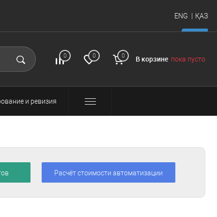
ENG
ҚАЗ
итать
FAQ
Вход и
0
0
0
В корзине
пока пусто
регистрация
ование и ревизия
тов
Расчёт стоимости автоматизации