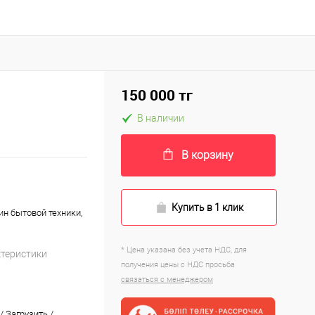
150 000 тг
В наличии
В корзину
Купить в 1 клик
ин бытовой техники,
* Цена указана без учета НДС, для
ктеристики
получения цены с НДС просьба
связаться с менеджером
/
Загрузить
/