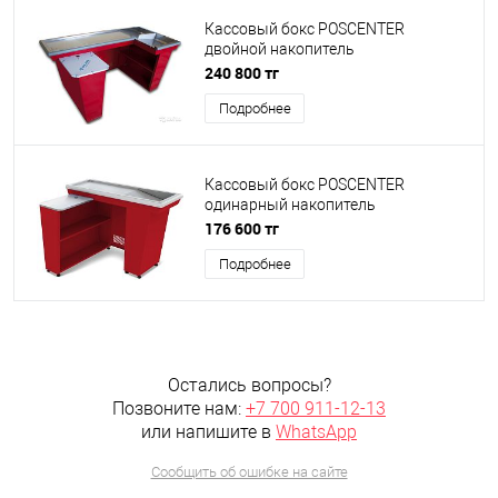
Кассовый бокс POSCENTER
двойной накопитель
(красный,синий,серый)
240 800 тг
1930*965*875
Подробнее
Кассовый бокс POSCENTER
одинарный накопитель
(красный,синий) 1500*1020*875
176 600 тг
Подробнее
Остались вопросы?
Позвоните нам:
+7 700 911-12-13
или напишите в
WhatsApp
Сообщить об ошибке на сайте