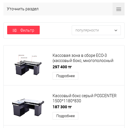
Уточнить раздел
Фильтр
популярности
Кассовая зона в сборе ECO-3
(кассовый бокс, многополосный
сканер Datalogic Magellan 3200,
297 400 тг
денежный ящик)
Подробнее
Кассовый бокс серый POSCENTER
1500*1180*830
187 300 тг
Подробнее