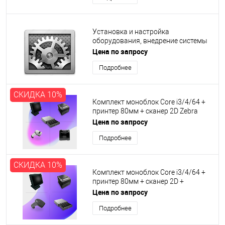
Установка и настройка
оборудования, внедрение системы
учета, обучение пользователей
Цена по запросу
Подробнее
СКИДКА 10%
Комплект моноблок Core i3/4/64 +
принтер 80мм + сканер 2D Zebra
2208 + сканер 2D Zebra SP7201 +
Цена по запросу
денежный ящик авто 410мм
Подробнее
СКИДКА 10%
Комплект моноблок Core i3/4/64 +
принтер 80мм + сканер 2D +
денежный ящик авто 410мм
Цена по запросу
Подробнее