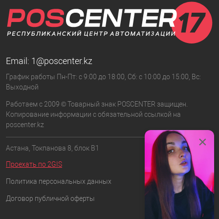
Email:
1@poscenter.kz
График работы Пн-Пт: с 9:00 до 18:00, Сб: с 10:00 до 15:00, Вс:
Выходной
Работаем с 2009 © Товарный знак POSCENTER защищен.
Копирование информации с обязательной ссылкой на
poscenter.kz
×
Астана, Токпанова 8, блок B1
Проехать по 2GIS
Политика персональных данных
Договор публичной оферты