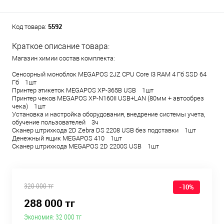
5592
Код товара:
Краткое описание товара:
Магазин химии состав комплекта:
Сенсорный моноблок MEGAPOS 2JZ CPU Core I3 RAM 4 Гб SSD 64
Гб 1шт
Принтер этикеток MEGAPOS XP-365B USB 1шт
Принтер чеков MEGAPOS XP-N160II USB+LAN (80мм + автообрез
чека) 1шт
Установка и настройка оборудования, внедрение системы учета,
обучение пользователей 3ч
Сканер штрихкода 2D Zebra DS 2208 USB без подставки 1шт
Денежный ящик MEGAPOS 410 1шт
Сканер штрихкода MEGAPOS 2D 2200S USB 1шт
320 000 тг
-10%
288 000 тг
Экономия:
32 000 тг