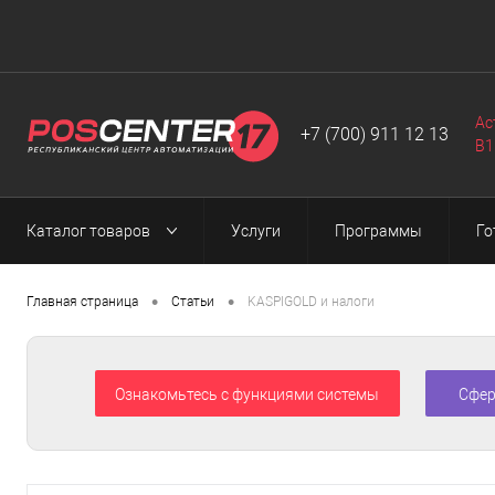
Автоматизация
Программы
Web-разработка
▼
▼
▼
Ас
+7 (700) 911 12 13
B1
Каталог товаров
Услуги
Программы
Го
•
•
Главная страница
Статьи
KASPIGOLD и налоги
Ознакомьтесь с функциями системы
Сфер