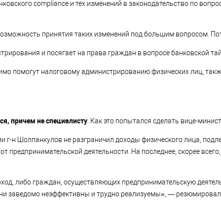
нковского compliance и тех изменений в законодательство по вопр
 возможность принятия таких изменений под большим вопросом. По
стрирования и посягает на права граждан в вопросе банковской та
тимо помогут налоговому администрированию физических лиц, такж
ься, причем не специалисту
. Как это попытался сделать вице-минист
ии г-н Шолпанкулов не разграничил доходы физического лица, под
т предпринимательской деятельности. На последнее, скорее всего,
ход, либо граждан, осуществляющих предпринимательскую деятел
Они заведомо неэффективны и трудно реализуемы», — резюмировал