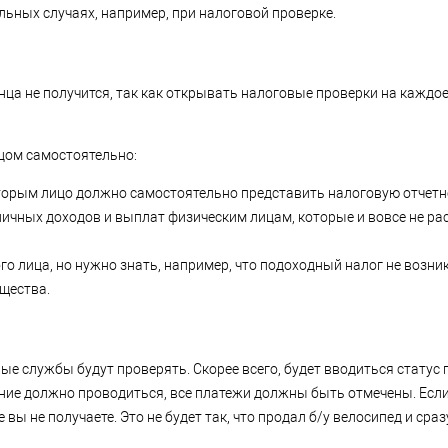
ьных случаях, например, при налоговой проверке.
ца не получится, так как открывать налоговые проверки на каждое
цом самостоятельно:
оторым лицо должно самостоятельно представить налоговую отчетн
зличных доходов и выплат физическим лицам, которые и вовсе не р
го лица, но нужно знать, например, что подоходный налог не возни
щества.
ые службы будут проверять. Скорее всего, будет вводиться статус 
ание должно проводиться, все платежи должны быть отмечены. Есл
 вы не получаете. Это не будет так, что продал б/у велосипед и сраз