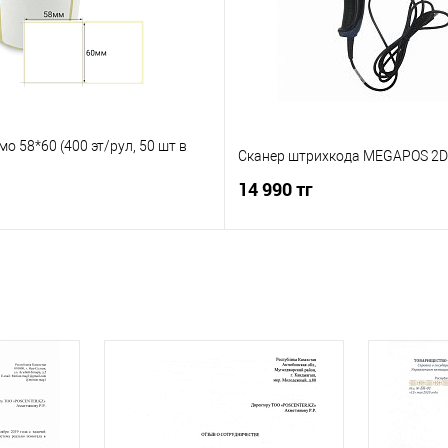
мо 58*60 (400 эт/рул, 50 шт в
Сканер штрихкода MEGAPOS 2D
14 990 тг