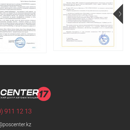
0) 911 12 13
@poscenter.kz