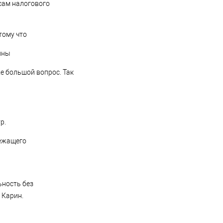
осам налогового
тому что
йны
е большой вопрос. Так
р.
лежащего
ьность без
 Карин.