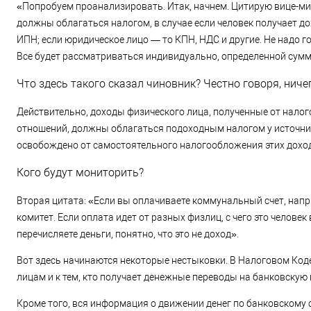
«Попробуем проанализировать. Итак, начнем. Цитирую вице-ми
должны облагаться налогом, в случае если человек получает д
ИПН; если юридическое лицо — то КПН, НДС и другие. Не надо 
Все будет рассматриваться индивидуально, определенной сумм
Что здесь такого сказал чиновник? Честно говоря, ниче
Действительно, доходы физического лица, полученные от налог
отношений, должны облагаться подоходным налогом у источник
освобождено от самостоятельного налогообложения этих дохо
Кого будут мониторить?
Вторая цитата: «Если вы оплачиваете коммунальный счет, напри
комитет. Если оплата идет от разных физлиц, с чего это человек
перечисляете деньги, понятно, что это не доход».
Вот здесь начинаются некоторые нестыковки. В Налоговом Коде
лицам и к тем, кто получает денежные переводы на банковскую 
Кроме того, вся информация о движении денег по банковскому с