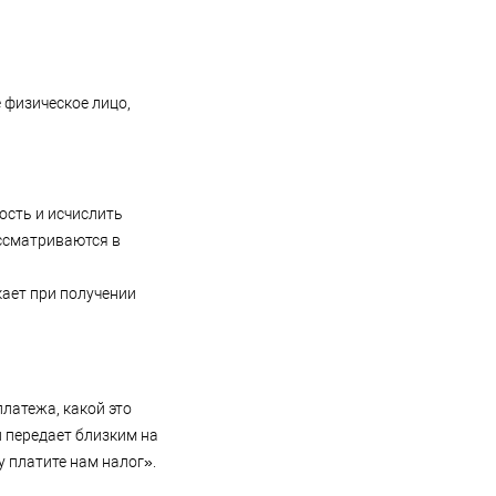
 физическое лицо,
ость и исчислить
ассматриваются в
кает при получении
платежа, какой это
и передает близким на
у платите нам налог».