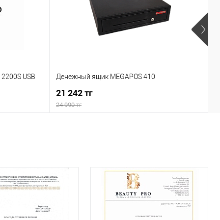
У
 2200S USB
Денежный ящик MEGAPOS 410
в
21 242 тг
п
1
24 990 тг