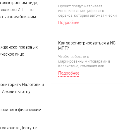
 электронном виде,
платежей: что изменит сервис
Проект предусматривает
«Расчет в один клик»
 если это ИП — то
использование цифрового
сервиса, который автоматически
огать своим близким…
рассчитывает налоги и
Подробнее
социальные платежи с фонда
оплаты труда.
Как зарегистрироваться в ИС
гражданско-правовых
МПТ?
ическое лицо
Чтобы работать с
маркированными товарами в
Казахстане, компания или
предприниматель должны
Подробнее
зарегистрироваться в
Информационной системе
т мониторить Налоговый
маркировки и
прослеживаемости товаров (ИС
. А если вы отцу
МПТ). Это обязательный шаг для
участников оборота продукции,
подлежащей маркировке. Как
это сделать пошагово
носится к физическим
рассказываем в этой статье.
 законом. Доступ к