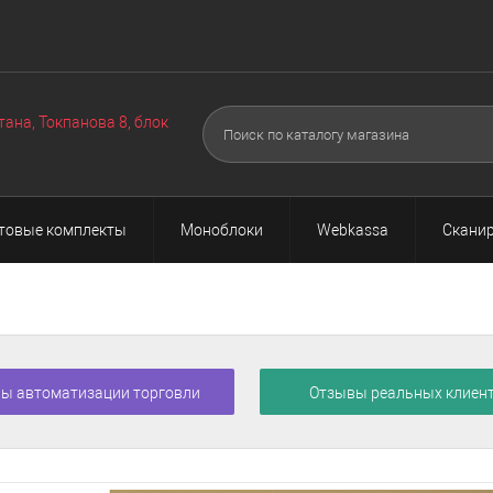
Оборудование
Техподдержка
Акции
О нас
Поч
▼
▼
тана, Токпанова 8, блок
товые комплекты
Моноблоки
Webkassa
Сканир
ы автоматизации торговли
Отзывы реальных клиен