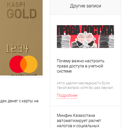
Другие записи
Почему важно настроить
права доступа в учетной
системе
«Кто удалил накладную?» Если
такой вопрос хотя бы раз звучал
у вас в компании, скорее всего, с
Подробнее
правами доступа в учетной
дах денег с карты на
системе что-то не так.
Минфин Казахстана
автоматизирует расчет
налогов и социальных