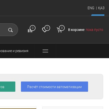
ENG
ҚАЗ
итать
FAQ
Вход и
0
0
0
В корзине
пока пусто
регистрация
ование и ревизия
тов
Расчёт стоимости автоматизации