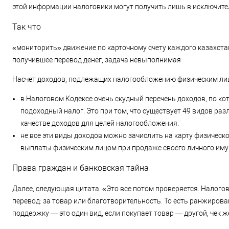
этой информации налоговики могут получить лишь в исключител
Так что
«мониторить» движение по карточному счету каждого казахстан
получившее перевод денег, задача невыполнимая
Насчет доходов, подлежащих налогообложению физическим ли
в Налоговом Кодексе очень скудный перечень доходов, по к
подоходный налог. Это при том, что существует 49 видов ра
качестве доходов для целей налогообложения.
не все эти виды доходов можно зачислить на карту физическо
выплаты физическим лицом при продаже своего личного иму
Права граждан и банковская тайна
Далее, следующая цитата: «Это все потом проверяется. Налогов
перевод: за товар или благотворительность. То есть ранжиров
поддержку — это один вид, если покупает товар — другой, чек же