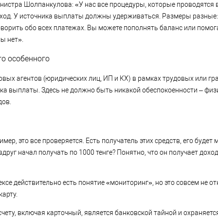
нистра Шолпанкулова: «У нас все процедуры, которые проводятся в
оход. У источника выплаты должны удерживаться. Размеры разные:
говорить обо всех платежах. Вы можете пополнять баланс или пом
ы нет».
го особенного
овых агентов (юридических лиц, ИП и КХ) в рамках трудовых или 
а выплаты. Здесь не должно быть никакой обеспокоенности – физ
дов.
мер, это все проверяется. Есть получатель этих средств, его буде
 вдруг начал получать по 1000 тенге? Понятно, что он получает доход
ксе действительно есть понятие «мониторинг», но это совсем не от
карту.
чету, включая карточный, является банковской тайной и охраняется