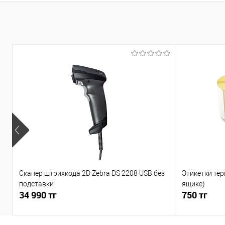
Сканер штрихкода 2D Zebra DS 2208 USB без
Этикетки тер
подставки
ящике)
34 990 тг
750 тг