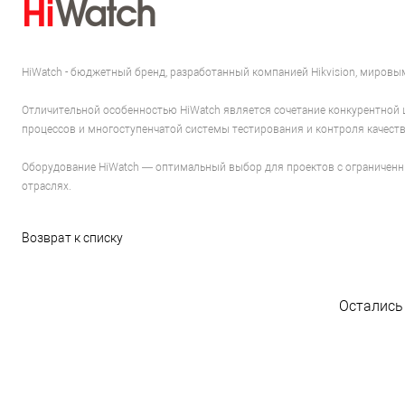
HiWatch - бюджетный бренд, разработанный компанией Hikvision, миров
Отличительной особенностью HiWatch является сочетание конкурентной 
процессов и многоступенчатой системы тестирования и контроля качеств
Оборудование HiWatch — оптимальный выбор для проектов с ограниченн
отраслях.
Возврат к списку
Остались