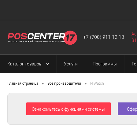
Автоматизация
Программы
Web-разработка
▼
▼
▼
Ас
+7 (700) 911 12 13
B1
Каталог товаров
Услуги
Программы
Го
•
•
Главная страница
Все производители
HiWatch
Ознакомьтесь с функциями системы
Сфер