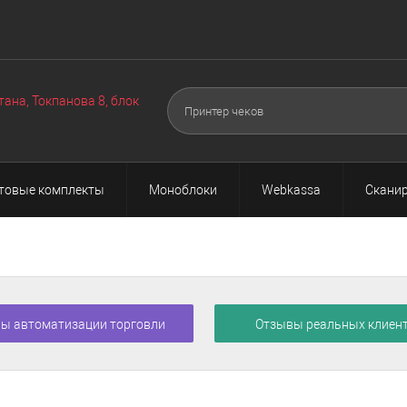
Оборудование
Техподдержка
Акции
О нас
Поч
▼
▼
тана, Токпанова 8, блок
товые комплекты
Моноблоки
Webkassa
Сканир
ы автоматизации торговли
Отзывы реальных клиен