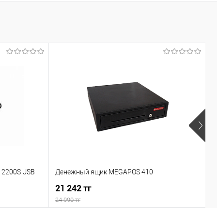
У
 2200S USB
Денежный ящик MEGAPOS 410
в
21 242 тг
п
1
24 990 тг