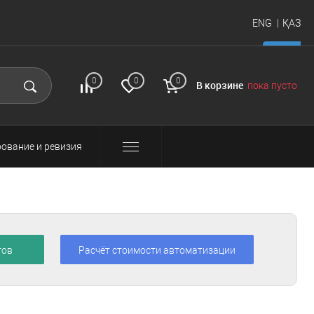
ENG
ҚАЗ
итать
FAQ
Вход и
0
0
0
В корзине
пока пусто
регистрация
ование и ревизия
тов
Расчёт стоимости автоматизации