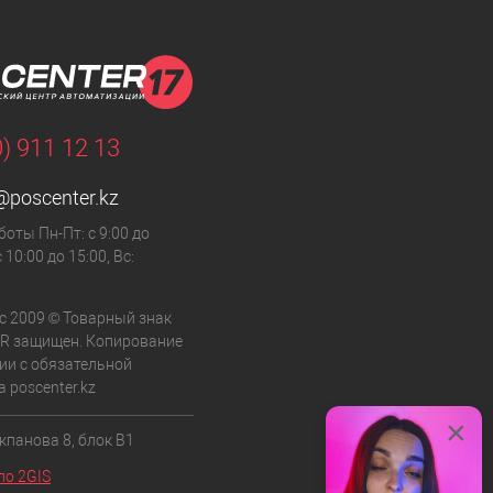
0) 911 12 13
@poscenter.kz
оты Пн-Пт: с 9:00 до
с 10:00 до 15:00, Вс:
с 2009 © Товарный знак
R защищен. Копирование
и с обязательной
 poscenter.kz
×
кпанова 8, блок B1
по 2GIS