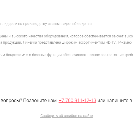
ым лидером по производству систем видеонаблюдения.
цены и высокого качества оборудования, которое обеспечивается за счет в
а продукции. Линейка представлена широким ассортиментом HD-TVI, IP-камер
ым бюджетом: его базовые функции обеспечивают полное соответствие треб
 вопросы?
Позвоните нам:
+7 700 911-12-13
или напишите 
Сообщить об ошибке на сайте