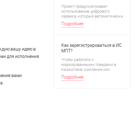
платежей: что изменит сервис
Проект предусматривает
«Расчет в один клик»
использование цифрового
сервиса, который автоматически
рассчитывает налоги и
Подробнее
социальные платежи с фонда
оплаты труда.
Как зарегистрироваться в ИС
ждую вашу идею в
МПТ?
ыми для исполнения.
Чтобы работать с
маркированными товарами в
Казахстане, компания или
предприниматель должны
чение вами
Подробнее
зарегистрироваться в
а.
Информационной системе
маркировки и
прослеживаемости товаров (ИС
МПТ). Это обязательный шаг для
участников оборота продукции,
подлежащей маркировке. Как
это сделать пошагово
рассказываем в этой статье.