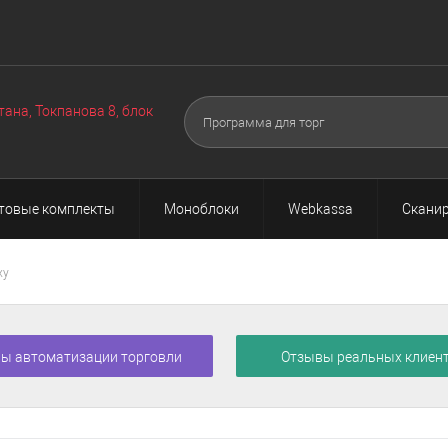
Оборудование
Техподдержка
Акции
О нас
Поч
▼
▼
тана, Токпанова 8, блок
товые комплекты
Моноблоки
Webkassa
Сканир
ху
ы автоматизации торговли
Отзывы реальных клиен