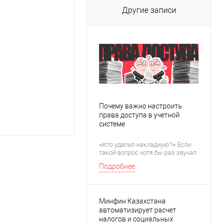
Другие записи
Почему важно настроить
права доступа в учетной
системе
«Кто удалил накладную?» Если
такой вопрос хотя бы раз звучал
у вас в компании, скорее всего, с
Подробнее
правами доступа в учетной
системе что-то не так.
Минфин Казахстана
автоматизирует расчет
налогов и социальных