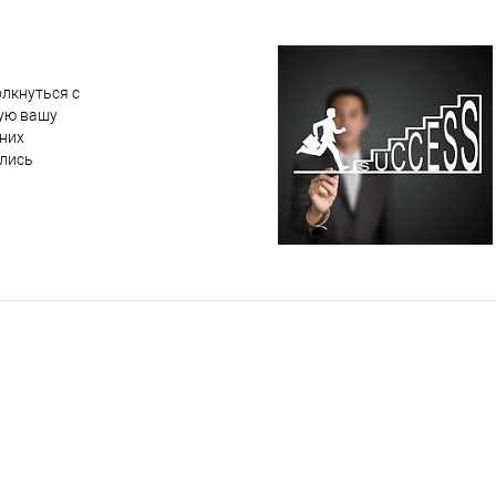
лкнуться с
ую вашу
 них
ались
ься успеха.
опыт, знания