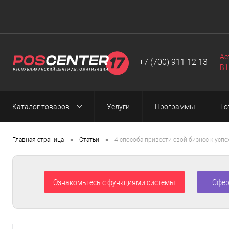
Автоматизация
Программы
Web-разработка
▼
▼
▼
Ас
+7 (700) 911 12 13
B1
Каталог товаров
Услуги
Программы
Го
•
•
Главная страница
Статьи
4 способа привести свой бизнес к успе
Ознакомьтесь с функциями системы
Сфер