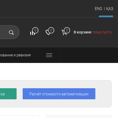
ENG
ҚАЗ
итать
FAQ
Вход и
0
0
0
В корзине
пока пусто
регистрация
ование и ревизия
тов
Расчёт стоимости автоматизации