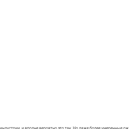
ндустрии, и вполне вероятно это так. Но даже более умеренные ож