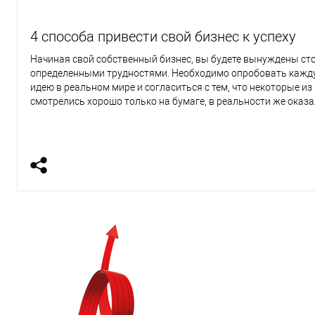
4 способа привести свой бизнес к успеху
Начиная свой собственный бизнес, вы будете вынуждены сто
определенными трудностями. Необходимо опробовать кажд
идею в реальном мире и согласиться с тем, что некоторые из
смотрелись хорошо только на бумаге, в реальности же оказ
сложными для исполнения.
Но если у вас есть желание, вы должны пробовать и добиват
Вся ваша деятельность и прилагаемые усилия повысят ваш 
и позволят привлечь потенциальных инвесторов.
Отсюда вопрос - что больше способствует успеху?