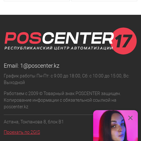
Email:
1@poscenter.kz
График работы Пн-Пт: с 9:00 до 18:00, Сб: с 10:00 до 15:00, Вс:
Выходной
Работаем с 2009 © Товарный знак POSCENTER защищен.
Копирование информации с обязательной ссылкой на
poscenter.kz
×
Астана, Токпанова 8, блок B1
Проехать по 2GIS