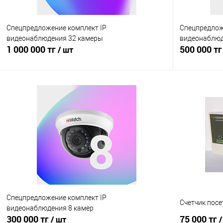
Спецпредложение комплект IP
Спецпредлож
видеонаблюдения 32 камеры
видеонаблюд
1 000 000 тг
500 000 т
/ шт
В корзину
Купить в 1 клик
Сравнение
Купить в 1
В избранное
Под заказ, уточняйте
В избранно
цену!
Спецпредложение комплект IP
Счетчик посе
видеонаблюдения 8 камер
300 000 тг
75 000 тг
/ шт
/