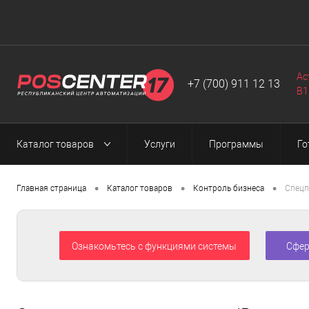
Автоматизация
Программы
Web-разработка
▼
▼
▼
Ас
+7 (700) 911 12 13
B1
Каталог товаров
Услуги
Программы
Го
•
•
•
Главная страница
Каталог товаров
Контроль бизнеса
Спецп
Ознакомьтесь с функциями системы
Сфер