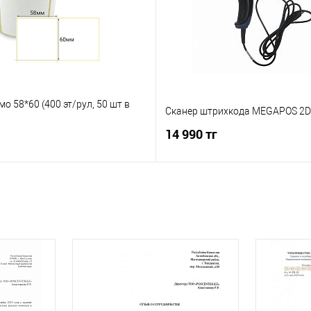
мо 58*60 (400 эт/рул, 50 шт в
Сканер штрихкода MEGAPOS 2D
14 990 тг