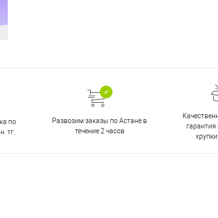
Качественн
Развозим заказы по Астане в
ка по
гарантия
течение 2 часов
. тг.
хрупки