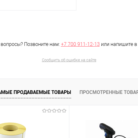
В корзину
 клик
Сравнение
 вопросы?
Позвоните нам:
+7 700 911-12-13
или напишите 
е
Под заказ, уточняйте
цену!
Сообщить об ошибке на сайте
АМЫЕ ПРОДАВАЕМЫЕ ТОВАРЫ
ПРОСМОТРЕННЫЕ ТОВА