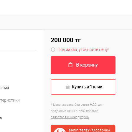
200 000 тг
Под заказ, уточняйте цену!
В корзину
Купить в 1 клик
жения
ктеристики
* Цена указана без учета НДС, для
получения цены с НДС просьба
связаться с менеджером
в