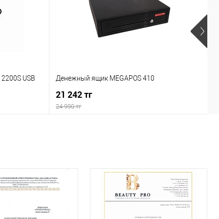
У
 2200S USB
Денежный ящик MEGAPOS 410
в
21 242 тг
п
1
24 990 тг