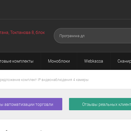
Оборудование
Техподдержка
Акции
О нас
Поч
▼
▼
тана, Токпанова 8, блок
товые комплекты
Моноблоки
Webkassa
Сканир
редложение комплект IP видеонаблюдения 4 камеры
ы автоматизации торговли
Отзывы реальных клиен