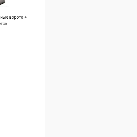
ные ворота +
еток
ину
Сравнение
Под заказ, уточняйте
ену!