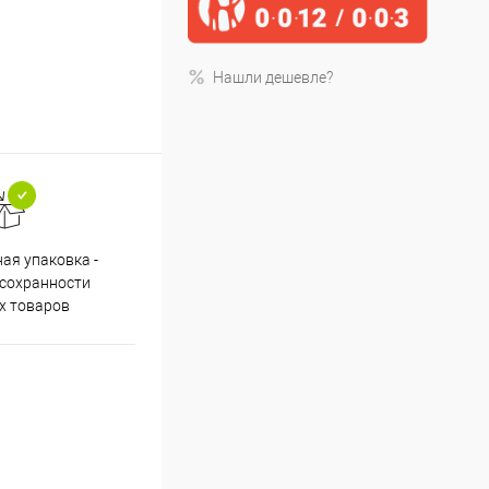
Нашли дешевле?
ая упаковка -
Cпособы оплаты: картой, счет,
Пом
 сохранности
удаленный счет, рассрочка
н
х товаров
0012/0024