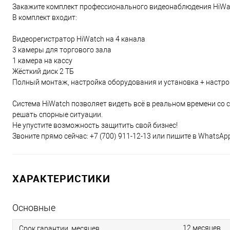
Закажите комплект профессионального видеонаблюдения HiWat
В комплект входит:
Видеорегистратор HiWatch на 4 канала
3 камеры для торгового зала
1 камера на кассу
Жёсткий диск 2 ТБ
Полный монтаж, настройка оборудования и установка + настр
Система HiWatch позволяет видеть всё в реальном времени со
решать спорные ситуации.
Не упустите возможность защитить свой бизнес!
Звоните прямо сейчас: +7 (700) 911-12-13 или пишите в Whats
ХАРАКТЕРИСТИКИ
Основные
12 месяцев
Срок гарантии, месяцев