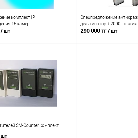
ение комплект IP
Спецпредложение антикраж
ения 16 камер
деактиватор + 2000 шт этик
г
290 000 тг
/ шт
/ шт
В корзину
В корз
 клик
Сравнение
Купить в 1 клик
е
Под заказ, уточняйте
В избранное
цену!
ц
тителей SM-Counter комплект
 шт