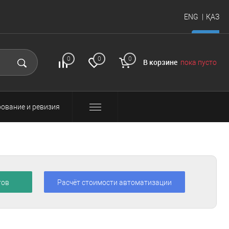
ENG
ҚАЗ
итать
FAQ
Вход и
0
0
0
В корзине
пока пусто
регистрация
ование и ревизия
тов
Расчёт стоимости автоматизации