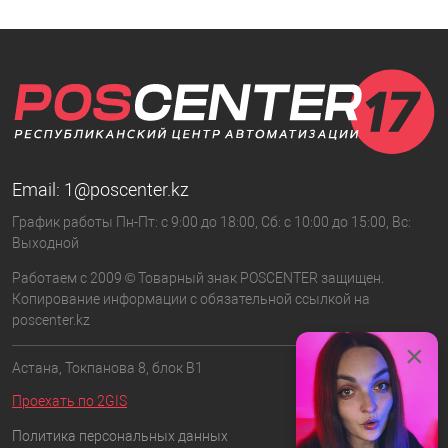
Email:
1@poscenter.kz
График работы Пн-Пт: с 9:00 до 18:00, Сб: с 10:00 до 15:00, Вс:
Выходной
Работаем с 2009 © Товарный знак POSCENTER защищен.
Копирование информации с обязательной ссылкой на
poscenter.kz
×
Астана, Токпанова 8, блок B1
Проехать по 2GIS
Политика персональных данных