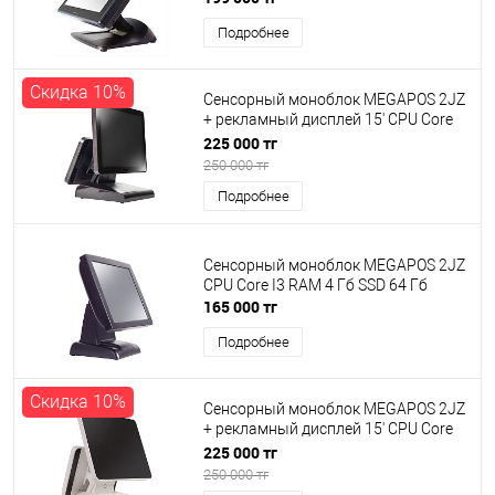
Подробнее
Скидка 10%
Сенсорный моноблок MEGAPOS 2JZ
+ рекламный дисплей 15' CPU Core
I3 RAM 4 Гб SSD 64 Гб + рекламный
225 000 тг
дисплей 15'' (черный)
250 000 тг
Подробнее
Сенсорный моноблок MEGAPOS 2JZ
CPU Core I3 RAM 4 Гб SSD 64 Гб
165 000 тг
Подробнее
Скидка 10%
Сенсорный моноблок MEGAPOS 2JZ
+ рекламный дисплей 15' CPU Core
I3 RAM 4 Гб SSD 64 Гб + рекламный
225 000 тг
дисплей 15'' (белый)
250 000 тг