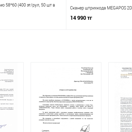
мо 58*60 (400 эт/рул, 50 шт в
Сканер штрихкода MEGAPOS 2D
14 990 тг