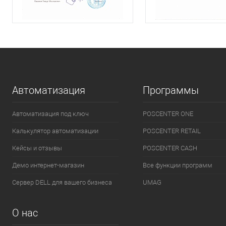
Автоматизация
Программы
Автоматизация под ключ
POSCENTER ONE
Калькулятор автоматизации
POSCENTER RETAIL
Кейсы и отзывы
POSCENTER CASH
Демо интернет-магазин
Все функции программ
Сервер DELL для вашего бизнеса
UMAG
О нас