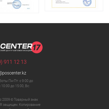
0) 911 12 13
@poscenter.kz
оты Пн-Пт: с 9:00 до
с 10:00 до 15:00, Вс:
с 2009 © Товарный знак
R защищен. Копирование