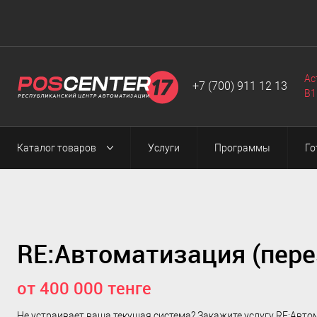
Автоматизация
Программы
Web-разработка
▼
▼
▼
Ас
+7 (700) 911 12 13
B1
Каталог товаров
Услуги
Программы
Го
RE:Автоматизация (пере
от 400 000 тенге
Не устраивает ваша текущая система? Закажите услугу RE:Автом