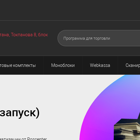
Оборудование
Техподдержка
Акции
О нас
Поч
▼
▼
тана, Токпанова 8, блок
товые комплекты
Моноблоки
Webkassa
Сканир
запуск)
атизации от Poscenter.