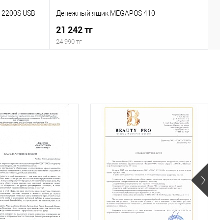
У
 2200S USB
Денежный ящик MEGAPOS 410
в
21 242 тг
п
1
24 990 тг