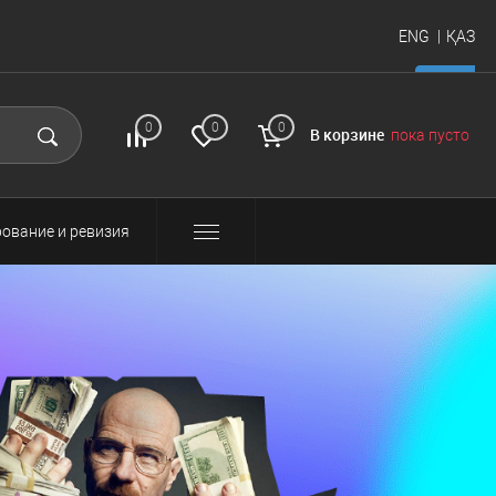
ENG
ҚАЗ
итать
FAQ
Вход и
0
0
0
В корзине
пока пусто
регистрация
ование и ревизия