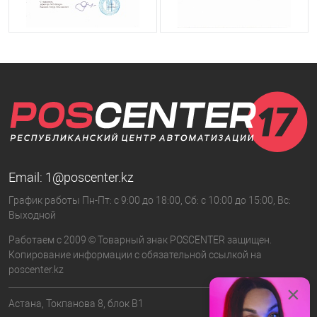
Email:
1@poscenter.kz
График работы Пн-Пт: с 9:00 до 18:00, Сб: с 10:00 до 15:00, Вс:
Выходной
Работаем с 2009 © Товарный знак POSCENTER защищен.
Копирование информации с обязательной ссылкой на
poscenter.kz
×
Астана, Токпанова 8, блок B1