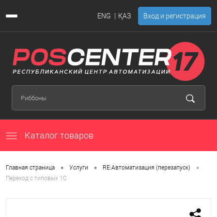
ENG
ҚАЗ
Вход и регистрация
Каталог товаров
•
•
•
Главная страница
Услуги
RE:Автоматизация (перезапуск)
Переход с типовых 1С