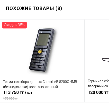
ПОХОЖИЕ ТОВАРЫ (8)
Скидка 35%
Терминал сбо
Терминал сбора данных CipherLAB 8200C-4MB
лазерный сч-т
(без подставки) восстановленный
113 750 тг
восстановл
120 000 т
/ шт
175 000 тг