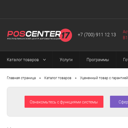
Автоматизация
Программы
Web-разработка
▼
▼
▼
Ас
+7 (700) 911 12 13
B1
Каталог товаров
Услуги
Программы
Го
•
•
Главная страница
Каталог товаров
Уцененный товар с гарантией
Ознакомьтесь с функциями системы
Сфер