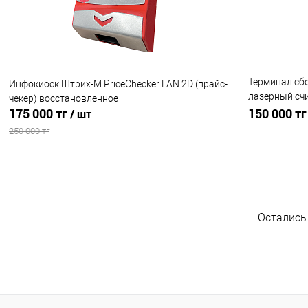
В избранное
В наличии
В избранно
Терминал сбо
Инфокиоск Штрих-М PriceChecker LAN 2D (прайс-
лазерный счит
чекер) восстановленное
175 000 тг
подставки) 
150 000 т
/ шт
250 000 тг
В корзину
Купить в 1 клик
Сравнение
Купить в 1
Остались
В избранное
В наличии
В избранно