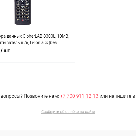
е
Под заказ, уточняйте
В избранное
цену!
ц
ра данных CipherLAB 8300L, 10MB,
ыватель ш/к, Li-Ion акк (без
восстановленный
г
/ шт
В корзину
 клик
Сравнение
 вопросы?
Позвоните нам:
+7 700 911-12-13
или напишите 
е
Под заказ, уточняйте
цену!
Сообщить об ошибке на сайте