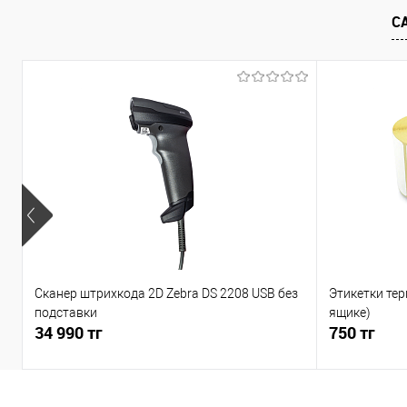
С
Сканер штрихкода 2D Zebra DS 2208 USB без
Этикетки тер
подставки
ящике)
34 990 тг
750 тг