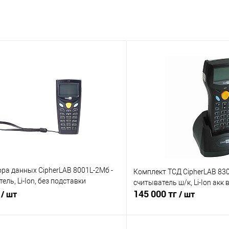
ра данных CipherLAB 8001L-2Mб -
Комплект ТСД CipherLAB 83
ель, Li-Ion, без подставки
считыватель ш/к, Li-Ion ак
енный
г
145 000 тг
/ шт
/ шт