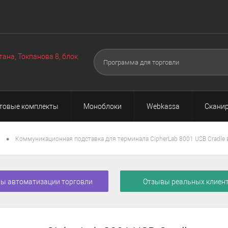
Оборудование
Техподдержка
Акции
О нас
Поч
▼
▼
тана, Токпанова 8, блок
товые комплекты
Моноблоки
Webkassa
Сканир
•
Коммуникационная подставка для терминала CipherLab 8001 USB Cradle
ы автоматизации торговли
Отзывы реальных клиен