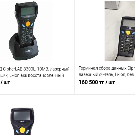
В корзину
В корз
 клик
Сравнение
Купить в 1 клик
е
Под заказ, уточняйте
В избранное
цену!
Терминал сбора данных Ciph
 CipherLAB 8300L, 10MB, лазерный
лазерный сч-тель, Li-Ion, бе
ш/к, Li-Ion акк восстановленный
г
восстановленный
160 500 тг
/ шт
/ шт
В корзину
В корз
 клик
Сравнение
Купить в 1 клик