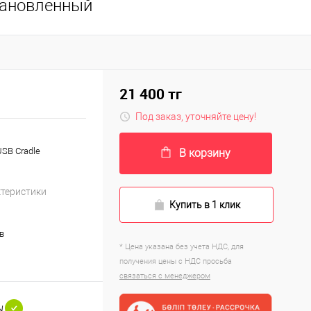
тановленный
21 400 тг
Под заказ, уточняйте цену!
SB Cradle
В корзину
ктеристики
Купить в 1 клик
в
* Цена указана без учета НДС, для
получения цены с НДС просьба
связаться с менеджером