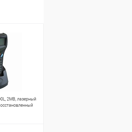
00L, 2MB, лазерный
к восстановленный