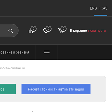
ENG
ҚАЗ
итать
FAQ
Вход и
0
0
0
В корзине
пока пусто
регистрация
ование и ревизия
 восстановленный
тов
Расчёт стоимости автоматизации