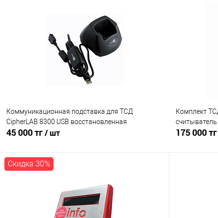
В корзину
Купить в 1 клик
Сравнение
Купить в 1
В избранное
В наличии
В избранно
Коммуникационная подставка для ТСД
Комплект ТСД
CipherLAB 8300 USB восстановленная
считыватель 
45 000 тг
175 000 т
/ шт
Скидка 30%
В корзину
Купить в 1 клик
Сравнение
Купить в 1