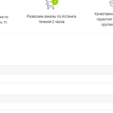
Качественн
Развозим заказы по Астане в
ка по
гарантия
течение 2 часов
. тг.
хрупки