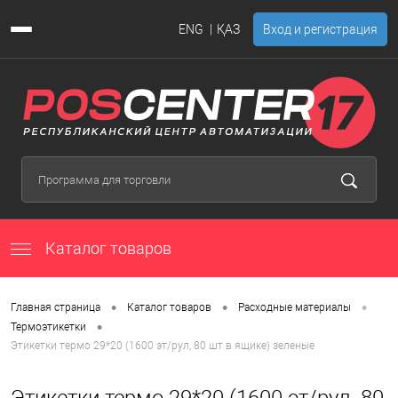
ENG
ҚАЗ
Вход и регистрация
Каталог товаров
•
•
•
Главная страница
Каталог товаров
Расходные материалы
•
Термоэтикетки
Этикетки термо 29*20 (1600 эт/рул, 80 шт в ящике) зеленые