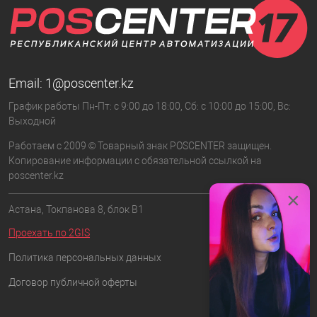
Email:
1@poscenter.kz
График работы Пн-Пт: с 9:00 до 18:00, Сб: с 10:00 до 15:00, Вс:
Выходной
Работаем с 2009 © Товарный знак POSCENTER защищен.
Копирование информации с обязательной ссылкой на
poscenter.kz
×
Астана, Токпанова 8, блок B1
Проехать по 2GIS
Политика персональных данных
Договор публичной оферты