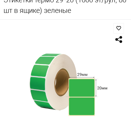
Этикетки термо 29*20 (1600 эт/рул, 80
шт в ящике) зеленые