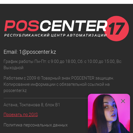
Email:
1@poscenter.kz
График работы Пн-Пт: с 9:00 до 18:00, Сб: с 10:00 до 15:00, Вс:
Выходной
Работаем с 2009 © Товарный знак POSCENTER защищен.
Копирование информации с обязательной ссылкой на
poscenter.kz
×
Астана, Токпанова 8, блок B1
Проехать по 2GIS
Политика персональных данных