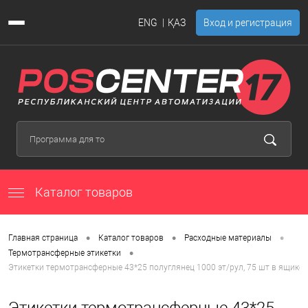
ENG
ҚАЗ
Вход и регистрация
Каталог товаров
•
•
•
Главная страница
Каталог товаров
Расходные материалы
•
Термотрансферные этикетки
Этикетки термотрансферные 43*25 полуглянец 1000 эт/рул, 75 шт в ящике