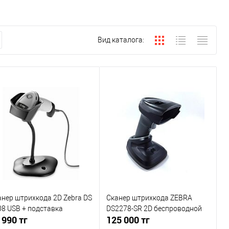
Вид каталога:
анер штрихкода 2D Zebra DS
Сканер штрихкода ZEBRA
08 USB + подставка
DS2278-SR 2D беспроводной
 990 тг
125 000 тг