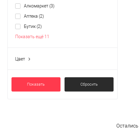
Алкомаркет
(3)
К
клик
Аптека
(2)
В
Бутик
(2)
Показать ещё 11
Цвет
Белый, черный
(0)
Серый, черный
(1)
Показать
Сбросить
Черный
(5)
Остались