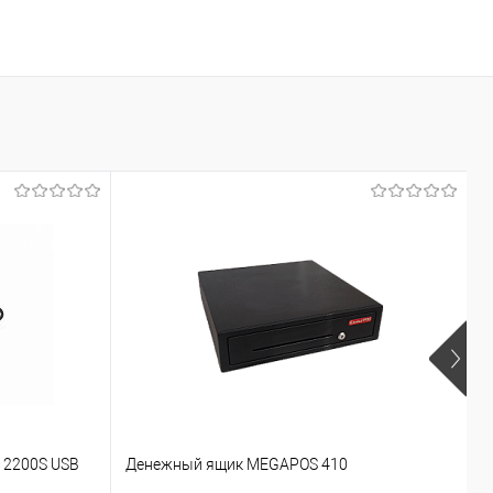
У
 2200S USB
Денежный ящик MEGAPOS 410
в