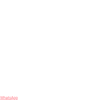
Купить в 1
Сравнение
Купить в 1
Сравнение
к
клик
В избранное
В наличии
В избранное
В наличии
в
WhatsApp