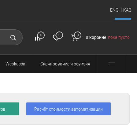
ENG
ҚАЗ
нас
Почитать
FAQ
Вход и
▼
0
0
0
В корзине
пока пусто
регистрация
Webkassa
Сканирование и ревизия
тов
Расчёт стоимости автоматизации