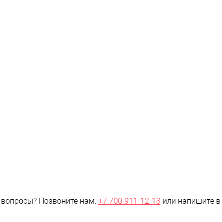
упить в 1
Сравнение
Купить в 1
Сравнение
клик
кли
 избранное
В наличии
В избранное
В наличии
 вопросы?
Позвоните нам:
+7 700 911-12-13
или напишите 