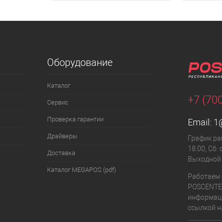
Оборудование
Каталог
+7 (70
Сервис
Проверка гарантии
Email:
1
Драйверы
График раб
18:00, Сб: 
Доставка
Выходной
Каталог MEGAPOS (pdf)
Работаем 
POSCENTE
информаци
ссылкой на