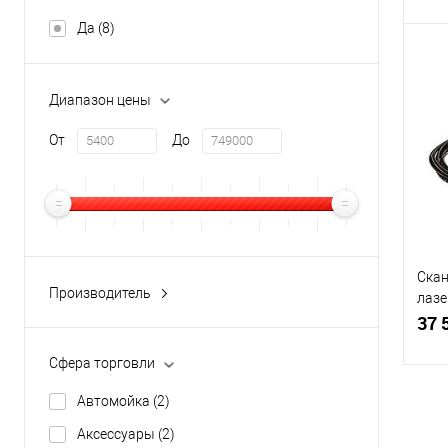
Да
(8)
Диапазон цены
К
От
До
клик
В
Скан
Производитель
лазе
Datalogic
(1)
кабе
37 
MK5
MEGAPOS
(2)
Сфера торговли
Honeywell
(1)
Автомойка
(2)
Zebra
(1)
Аксессуары
(2)