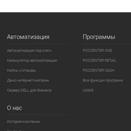
Автоматизация
Программы
Автоматизация под ключ
POSCENTER ONE
Калькулятор автоматизации
POSCENTER RETAIL
Кейсы и отзывы
POSCENTER CASH
Демо интернет-магазин
Все функции программ
Сервер DELL для бизнеса
UMAG
О нас
История компании