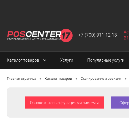
Автоматизация
Программы
Web-разработка
▼
▼
▼
Ас
+7 (700) 911 12 13
B1
Каталог товаров
Услуги
Популярные услуги
•
•
•
Главная страница
Каталог товаров
Сканирование и ревизия
Ознакомьтесь с функциями системы
Сфер