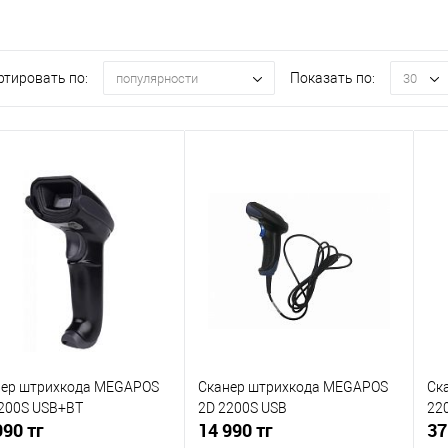
ртировать по:
Показать по:
популярности
30
нер штрихкода MEGAPOS
Сканер штрихкода MEGAPOS
Ск
200S USB+BT
2D 2200S USB
22
990 тг
14 990 тг
37