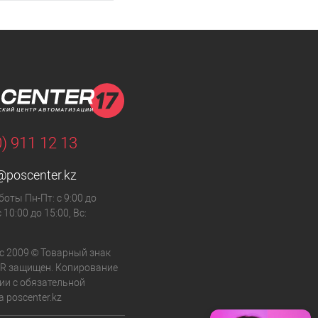
0) 911 12 13
@poscenter.kz
оты Пн-Пт: с 9:00 до
с 10:00 до 15:00, Вс:
с 2009 © Товарный знак
R защищен. Копирование
и с обязательной
 poscenter.kz