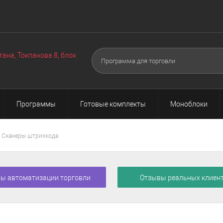
Оборудование
Услуги
Техподдержка
Акции
О 
▼
▼
тана, Токпанова 8, блок
Программы
Готовые комплекты
Моноблоки
Сканеры штрихкода
ы автоматизации торговли
Отзывы реальных клиен