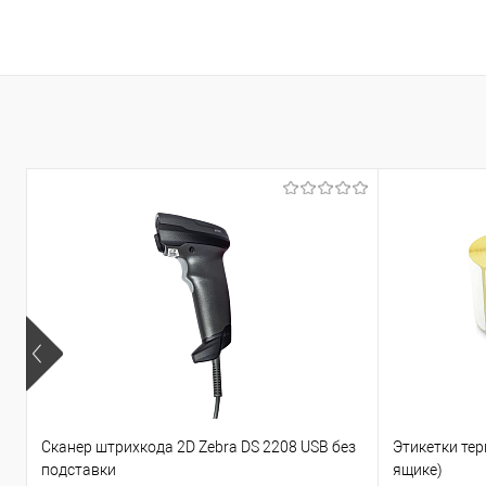
Сканер штрихкода 2D Zebra DS 2208 USB без
Этикетки тер
подставки
ящике)