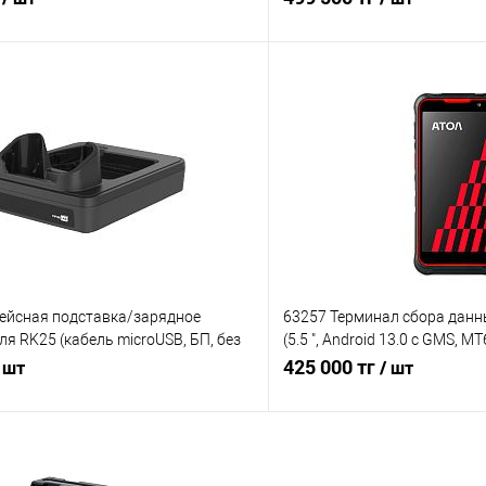
В корзину
В корз
 клик
Сравнение
Купить в 1 клик
е
Под заказ, уточняйте
В избранное
цену!
ц
ейсная подставка/зарядное
63257 Терминал сбора данн
ля RK25 (кабель microUSB, БП, без
(5.5 ", Android 13.0 с GMS, 
)
N6602-W2, Wi-Fi, BT, NFC, 4G
425 000 тг
 шт
/ шт
защитная пл
В корзину
В корз