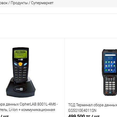
овок / Продукты / Супермаркет
ра данных CipherLAB 8001L-4Mб -
ТСД Терминал сбора данных
тель, Li-Ion + коммуникационная
GS5S10E4011SN
г
499 500 тг
/ шт
/ шт