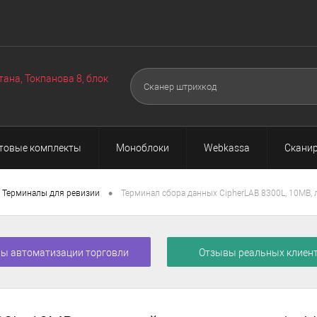
Оборудование
Техподдержка
Акции
О нас
Поч
▼
▼
тана, Токпанова 8, блок
товые комплекты
Моноблоки
Webkassa
Сканир
•
Терминалы для ревизии
Терминал сбора данных CipherLAB 8300L, 10MB, л
ы автоматизации торговли
Отзывы реальных клиен