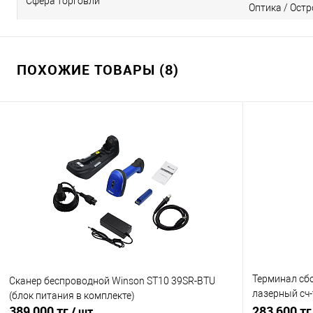
Сфера торговли
Оптика / Остр
ПОХОЖИЕ ТОВАРЫ (8)
Терминал сбо
Сканер беспроводной Winson ST10 39SR-BTU
лазерный сч-
(блок питания в комплекте)
389 000 тг
подставка
283 600 т
/ шт