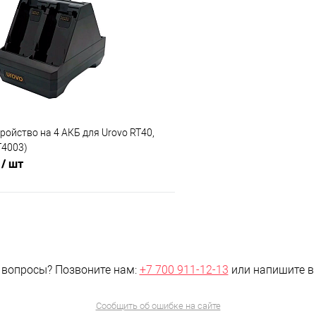
 клик
Сравнение
Купить в 1 клик
е
Под заказ, уточняйте
В избранное
цену!
ц
ройство на 4 АКБ для Urovo RT40,
T4003)
г
/ шт
В корзину
 клик
Сравнение
 вопросы?
Позвоните нам:
+7 700 911-12-13
или напишите 
е
Под заказ, уточняйте
цену!
Сообщить об ошибке на сайте