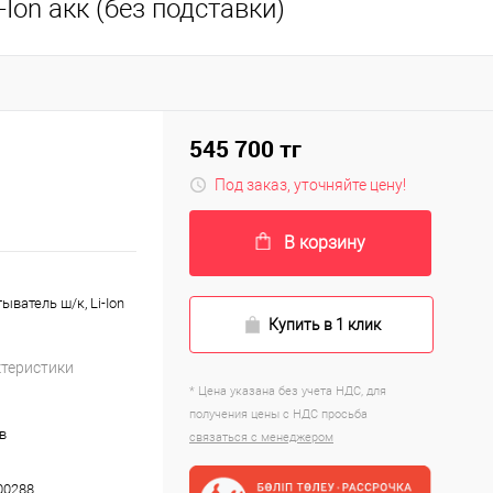
Ion акк (без подставки)
545 700 тг
Под заказ, уточняйте цену!
В корзину
ватель ш/к, Li-Ion
Купить в 1 клик
ктеристики
* Цена указана без учета НДС, для
получения цены с НДС просьба
в
связаться с менеджером
00288