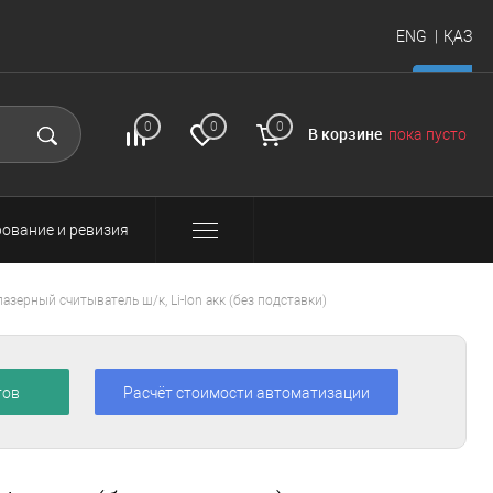
ENG
ҚАЗ
итать
FAQ
Вход и
0
0
0
В корзине
пока пусто
регистрация
ование и ревизия
азерный считыватель ш/к, Li-Ion акк (без подставки)
тов
Расчёт стоимости автоматизации