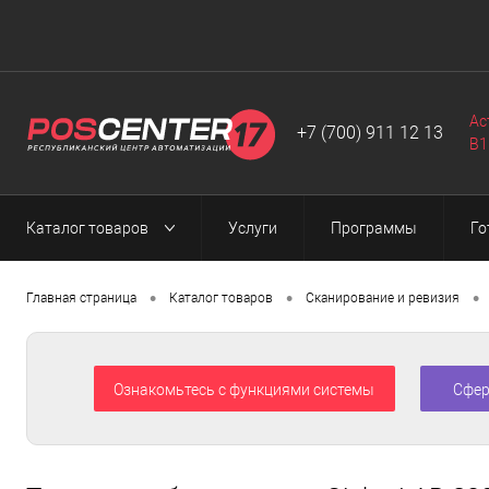
Автоматизация
Программы
Web-разработка
▼
▼
▼
Ас
+7 (700) 911 12 13
B1
Каталог товаров
Услуги
Программы
Го
•
•
•
Главная страница
Каталог товаров
Сканирование и ревизия
Ознакомьтесь с функциями системы
Сфер