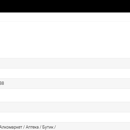
88
Алкомаркет / Аптека / Бутик /