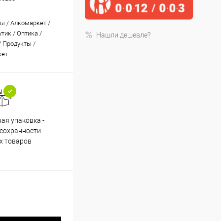
ы / Алкомаркет /
утик / Оптика /
Нашли дешевле?
/ Продукты /
кет
ая упаковка -
Cпособы оплаты: картой, счет,
Пом
 сохранности
удаленный счет, рассрочка
н
х товаров
0012/0024