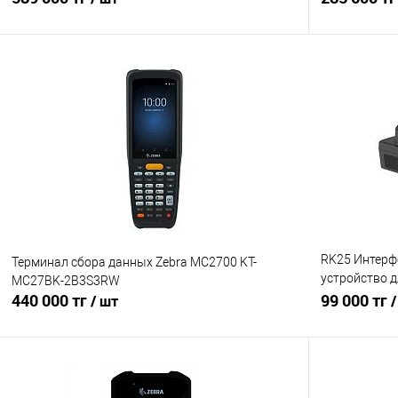
В корзину
Купить в 1 клик
Сравнение
Купить в 1
В избранное
Под заказ, уточняйте
В избранно
цену!
RK25 Интерф
Терминал сбора данных Zebra MC2700 KT-
устройство д
MC27BK-2B3S3RW
440 000 тг
доп. батареи
99 000 тг
/ шт
/
В корзину