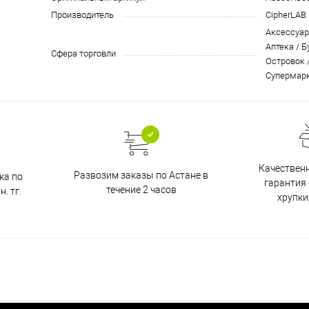
Производитель
CipherLAB
Аксессуар
Аптека / Б
Сфера торговли
Островок 
Супермар
Качественн
Развозим заказы по Астане в
ка по
гарантия
течение 2 часов
. тг.
хрупки