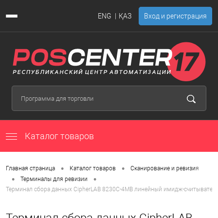
ENG
ҚАЗ
Вход и регистрация
Каталог товаров
•
•
Главная страница
Каталог товаров
Сканирование и ревизия
•
•
Терминалы для ревизии
Терминал сбора данных CipherLAB 8230C-4MB линейный имидж-считыватель, 